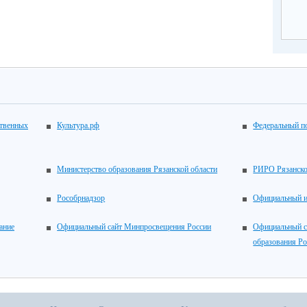
ственных
Культура.рф
Федеральный по
Министерство образования Рязанской области
РИРО Рязанско
Рособрнадзор
Официальный 
ание
Официальный сайт Минпросвещения России
Официальный с
образования Р