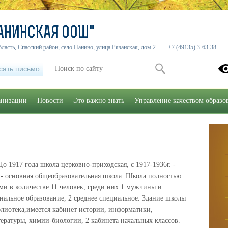
АНИНСКАЯ ООШ"
бласть, Спасский район, село Панино, улица Рязанская, дом 2
+7 (49135) 3-63-38
сать письмо
анизации
Новости
Это важно знать
Управление качеством образо
о 1917 года школа церковно-приходская, с 1917-1936г. -
89 - основная общеобразовательная школа. Школа полностью
ми в количестве 11 человек, среди них 1 мужчины и
альное образование, 2 среднее специальное. Здание школы
иблиотека,имеется кабинет истории, информатики,
тературы, химии-биологии, 2 кабинета начальных классов.