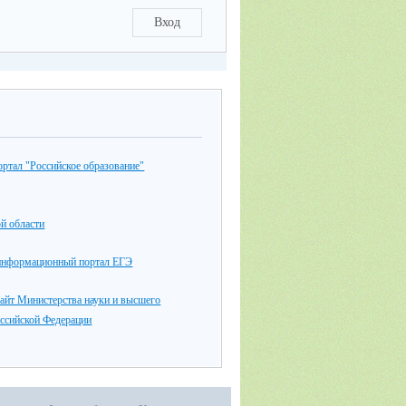
Вход
ртал "Российское образование"
й области
информационный портал ЕГЭ
айт Министерства науки и высшего
оссийской Федерации