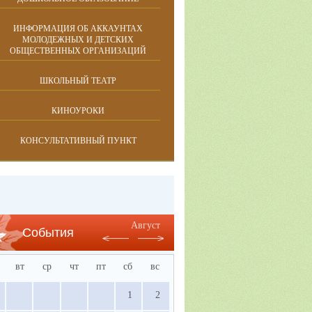
ИНФОРМАЦИЯ ОБ АККАУНТАХ
МОЛОДЕЖНЫХ И ДЕТСКИХ
ОБЩЕСТВЕННЫХ ОРГАНИЗАЦИЙ
ШКОЛЬНЫЙ ТЕАТР
КИНОУРОКИ
КОНСУЛЬТАТИВНЫЙ ПУНКТ
Август
События
вт
ср
чт
пт
сб
вс
1
2